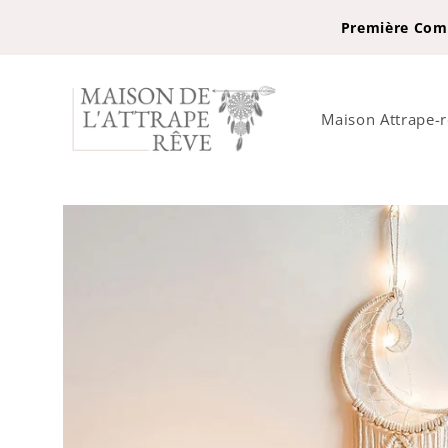
et
passer
Première Comm
au
contenu
Maison Attrape-
Passer aux
informations
produits