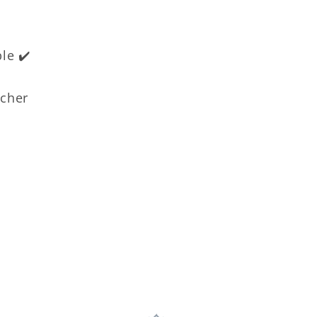
le ✔️
ucher