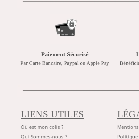
Paiement Sécurisé
Par Carte Bancaire, Paypal ou Apple Pay
Bénéfici
LIENS UTILES
LÉG
Où est mon colis ?
Mentions
Qui Sommes-nous ?
Politique