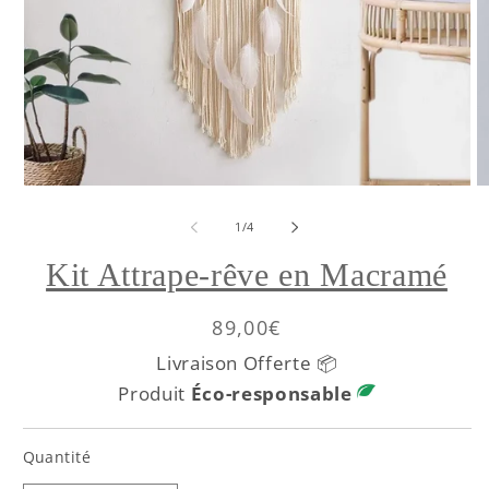
de
1
/
4
Kit Attrape-rêve en Macramé
Prix
89,00€
habituel
Livraison Offerte 📦
Produit
Éco-responsable
Quantité