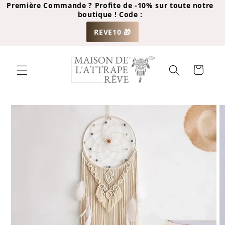
et
Première Commande ? Profite de -10% sur toute notre
passer
boutique ! Code :
au
contenu
REVE10 🎁
Panier
Passer aux
informations
produits